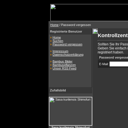
Home
/ Password vergessen
Registrierte Benutzer
Kontrollzen
»
Home
»
Suchen
Sollten Sie Ihr Pas
»
Password vergessen
Geben Sie einfach i
»
Impressum
registriert haben.
»
Datenschutzerklärung
Password vergess
»
Bambus Bilder
E-Mail:
»
Bambuspflanzen
»
Unser RSS Feed
Zufallsbild
Sasa kurilensis Shimofuri