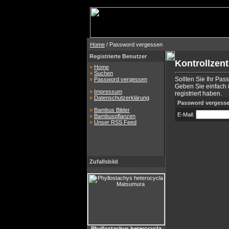
Home
/ Password vergessen
Registrierte Benutzer
Kontrollzen
»
Home
»
Suchen
Sollten Sie Ihr Pas
»
Password vergessen
Geben Sie einfach i
»
Impressum
registriert haben.
»
Datenschutzerklärung
Password vergess
»
Bambus Bilder
E-Mail:
»
Bambuspflanzen
»
Unser RSS Feed
Zufallsbild
Phyllostachys heterocycla