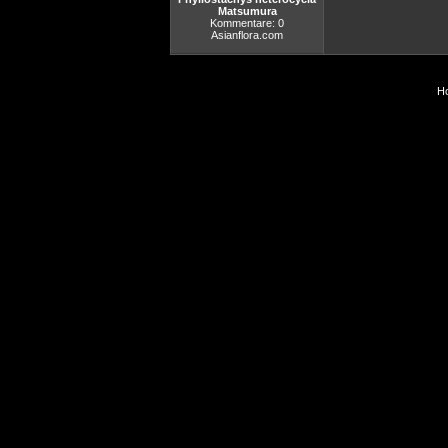
Matsumura
Kommentare: 0
Asianflora.com
Ho