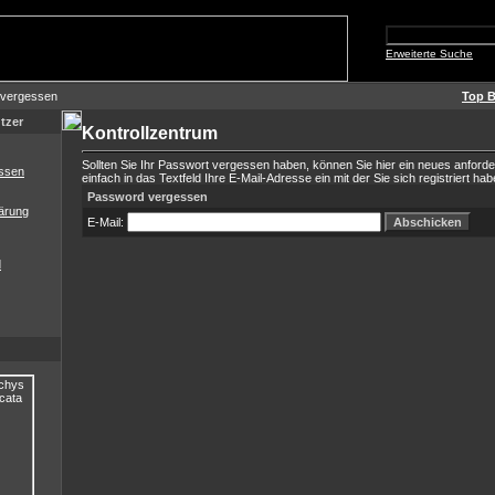
Erweiterte Suche
 vergessen
Top B
tzer
Kontrollzentrum
Sollten Sie Ihr Passwort vergessen haben, können Sie hier ein neues anford
ssen
einfach in das Textfeld Ihre E-Mail-Adresse ein mit der Sie sich registriert hab
Password vergessen
ärung
E-Mail:
d