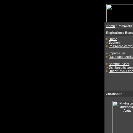
Home
/ Password
Registrierte Benu
»
Home
»
Suchen
»
Password verge
»
Impressum
»
Datenschutzerkl
»
Bambus Bilder
»
Bambuspflanzen
»
Unser RSS Fee
Zufallsbild