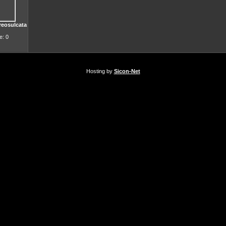
reosulcata
: 0
Hosting by
Sicon-Net