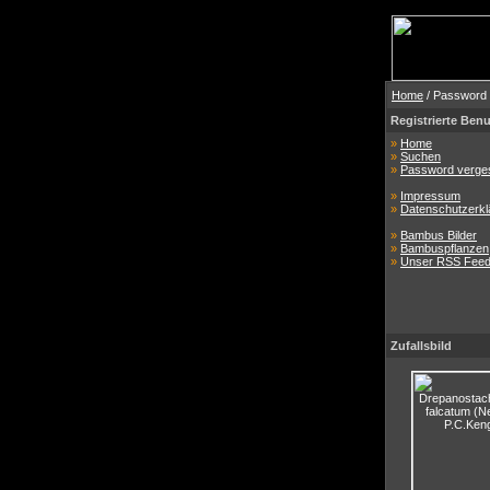
Home
/ Password
Registrierte Benu
»
Home
»
Suchen
»
Password verge
»
Impressum
»
Datenschutzerkl
»
Bambus Bilder
»
Bambuspflanzen
»
Unser RSS Fee
Zufallsbild