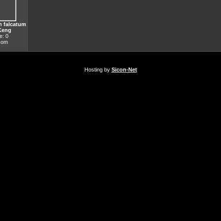
 falcatum
Keng
: 0
.com
Hosting by
Sicon-Net