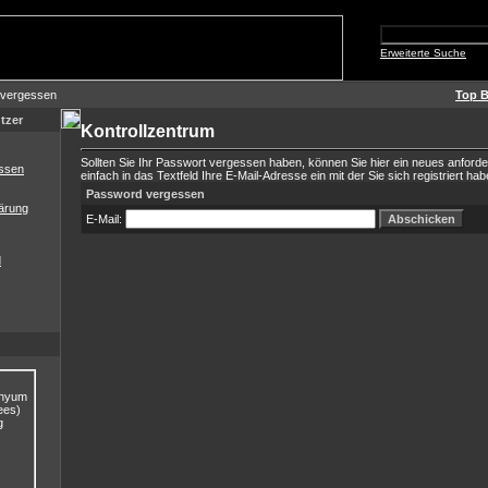
Erweiterte Suche
 vergessen
Top B
tzer
Kontrollzentrum
Sollten Sie Ihr Passwort vergessen haben, können Sie hier ein neues anford
ssen
einfach in das Textfeld Ihre E-Mail-Adresse ein mit der Sie sich registriert hab
Password vergessen
ärung
E-Mail:
d