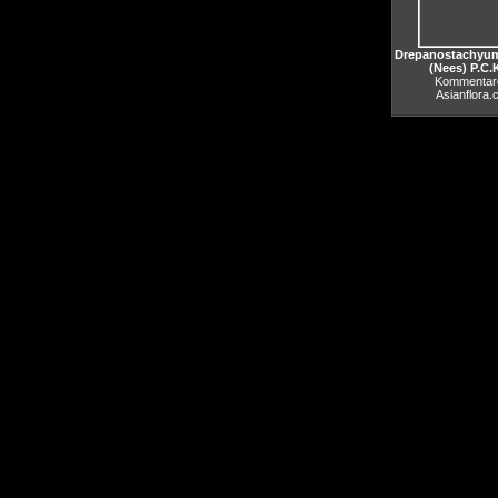
Drepanostachyum
(Nees) P.C.
Kommentare
Asianflora