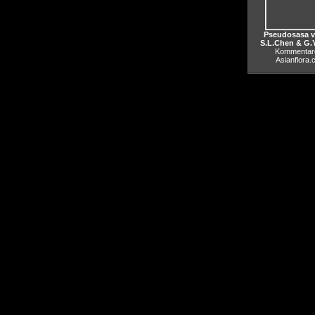
Pseudosasa vi
S.L.Chen & G.
Kommentare
Asianflora