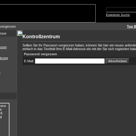
Erweiterte Suche
 vergessen
Top B
tzer
Kontrollzentrum
Sollten Sie Ihr Passwort vergessen haben, können Sie hier ein neues anford
ssen
einfach in das Textfeld Ihre E-Mail-Adresse ein mit der Sie sich registriert hab
Password vergessen
ärung
E-Mail:
d