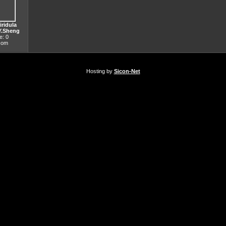
ridula
Y.Sheng
: 0
.com
Hosting by
Sicon-Net