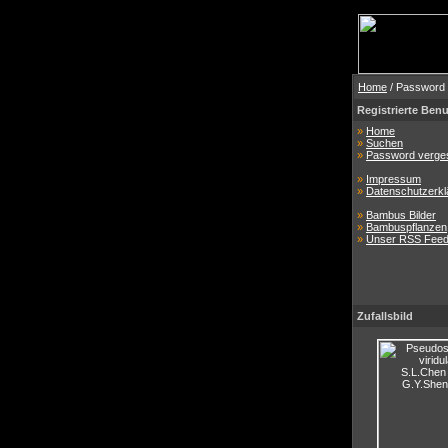
Home
/ Password
Registrierte Benu
»
Home
»
Suchen
»
Password verge
»
Impressum
»
Datenschutzerkl
»
Bambus Bilder
»
Bambuspflanzen
»
Unser RSS Fee
Zufallsbild