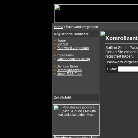
Home
/ Password vergessen
Registrierte Benutzer
Kontrollzen
»
Home
»
Suchen
Sollten Sie Ihr Pas
»
Password vergessen
Geben Sie einfach i
»
Impressum
registriert haben.
»
Datenschutzerklärung
Password vergess
»
Bambus Bilder
E-Mail:
»
Bambuspflanzen
»
Unser RSS Feed
Zufallsbild
Pseudosasa japonica (Sieb.