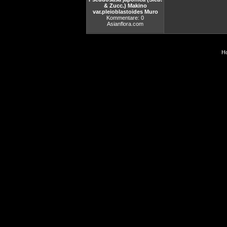
& Zucc.) Makino
var.pleioblastoides Muro
Kommentare: 0
Asianflora.com
Ho