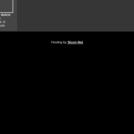
 dulcis
e
: 0
.com
Hosting by
Sicon-Net