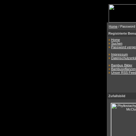
Home
/ Password
Registrierte Benu
»
Home
»
Suchen
»
Password verge
»
Impressum
»
Datenschutzerkl
»
Bambus Bilder
»
Bambuspflanzen
»
Unser RSS Fee
Zufallsbild