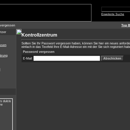
Erweiterte Suche
 vergessen
Top B
tzer
Kontrollzentrum
Sollten Sie Ihr Passwort vergessen haben, können Sie hier ein neues anford
ssen
einfach in das Textfeld Ihre E-Mail-Adresse ein mit der Sie sich registriert hab
Password vergessen
ärung
E-Mail:
d