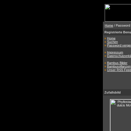
Home
/ Password
Registrierte Benu
»
Home
»
Suchen
»
Password verge
»
Impressum
»
Datenschutzerkl
»
Bambus Bilder
»
Bambuspflanzen
»
Unser RSS Fee
Zufallsbild