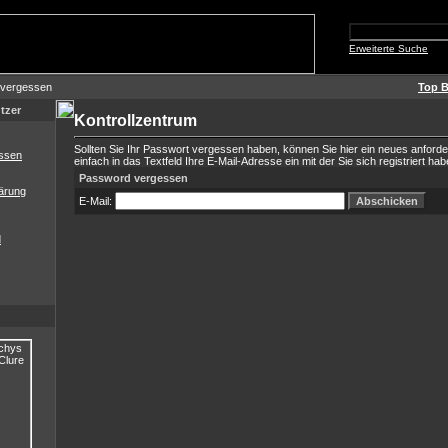
Erweiterte Suche
 vergessen
Top B
tzer
Kontrollzentrum
Sollten Sie Ihr Passwort vergessen haben, können Sie hier ein neues anford
ssen
einfach in das Textfeld Ihre E-Mail-Adresse ein mit der Sie sich registriert hab
Password vergessen
ärung
E-Mail:
d