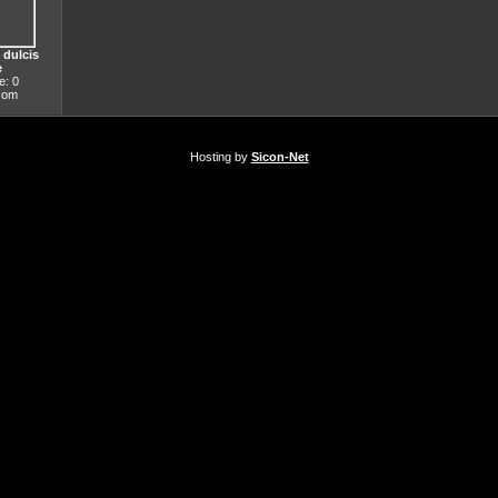
 dulcis
e
: 0
.com
Hosting by
Sicon-Net