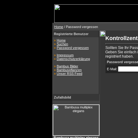
Home
/ Password vergessen
Registrierte Benutzer
Kontrollzen
»
Home
»
Suchen
Sollten Sie Ihr Pas
»
Password vergessen
Geben Sie einfach i
»
Impressum
registriert haben.
»
Datenschutzerklärung
Password vergess
»
Bambus Bilder
E-Mail:
»
Bambuspflanzen
»
Unser RSS Feed
Zufallsbild
Bambusa multiplex elegans