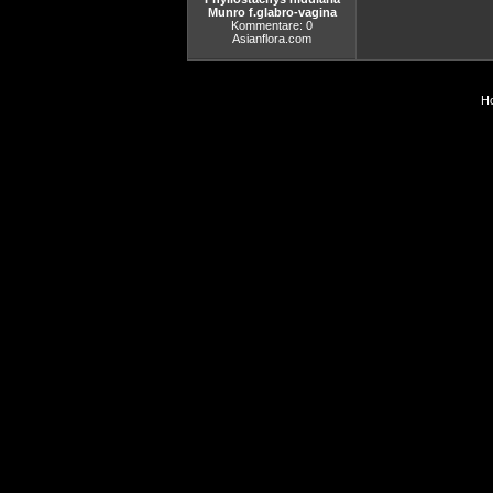
Munro f.glabro-vagina
Kommentare: 0
Asianflora.com
Ho