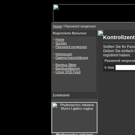
Home
/ Password vergessen
Registrierte Benutzer
Kontrollzen
»
Home
»
Suchen
Sollten Sie Ihr Pas
»
Password vergessen
Geben Sie einfach i
»
Impressum
registriert haben.
»
Datenschutzerklärung
Password vergess
»
Bambus Bilder
E-Mail:
»
Bambuspflanzen
»
Unser RSS Feed
Zufallsbild
Phyllostachys nidularia