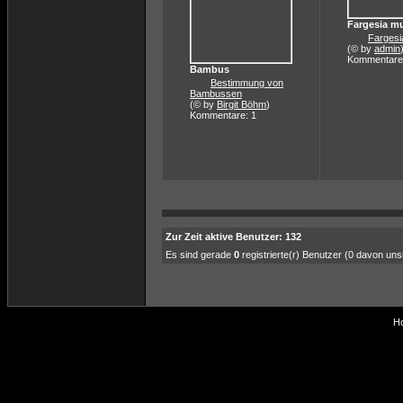
Fargesia m
Fargesi
(© by
admin
Kommentare
Bambus
Bestimmung von
Bambussen
(© by
Birgit Böhm
)
Kommentare: 1
Zur Zeit aktive Benutzer: 132
Es sind gerade
0
registrierte(r) Benutzer (0 davon un
Ho