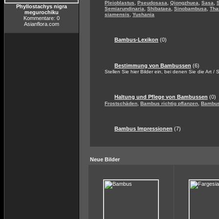
,
,
,
,
Pleioblastus
Pseudosasa
Qiongzhuea
Sasa
Phyllostachys nigra
,
,
,
Semiarundinaria
Shibataea
Sinobambusa
Tha
megurochiku
,
siamensis
Yushania
Kommentare: 0
Asianflora.com
Bambus-Lexikon
(0)
Bestimmung von Bambussen
(6)
Stellen Sie hier Bilder ein, bei denen Sie die Art /
Haltung und Pflege von Bambussen
(0)
,
,
Frostschäden
Bambus richtig pflanzen
Bambus
Bambus Impressionen
(7)
Neue Bilder