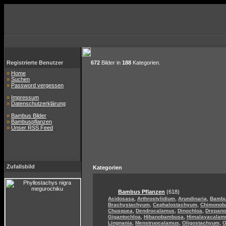
Registrierte Benutzer
672
Bilder in
188
Kategorien.
»
Home
»
Suchen
»
Password vergessen
»
Impressum
»
Datenschutzerklärung
»
Bambus Bilder
»
Bambuspflanzen
»
Unser RSS Feed
Zufallsbild
Kategorien
Bambus Pflanzen
(618)
,
,
,
Acidosasa
Arthrostylidium
Arundinaria
Bamb
,
,
Brachystachyum
Cephalostachyum
Chimonob
,
,
,
Chusquea
Dendrocalamus
Dinochloa
Drepan
,
,
Gigantochloa
Hibanobambusa
Himalayacalam
,
,
,
Lingnania
Menstruocalamus
Oligostachyum
O