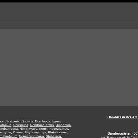
Bambus in der Arc
,
,
,
,
sa
Bashania
Borinda
Brachystachyum
,
,
,
,
calamus
Chusquea
Dendrocalamus
Dinochloa
,
,
,
anobambusa
Himalayacalamus
Indocalamus
,
,
,
,
tachyum
Otatea
Phyllostachys
Pleioblastus
Bambusgärten
(36
,
,
,
zostachyum
Semiarundinaria
Shibataea
,
sg
Bambuspark in Chin