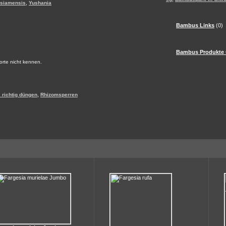
,
 siamensis
Yushania
Bambus Links
(0)
Bambus Produkte 
Sorte nicht kennen.
,
richtig düngen
Rhizomsperren