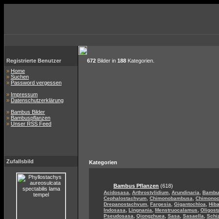
Registrierte Benutzer
672
Bilder in
188
Kategorien.
»
Home
»
Suchen
»
Password vergessen
»
Impressum
»
Datenschutzerklärung
»
Bambus Bilder
»
Bambuspflanzen
»
Unser RSS Feed
Zufallsbild
Kategorien
Bambus Pflanzen
(618)
,
,
,
Acidosasa
Arthrostylidium
Arundinaria
Bambu
,
,
Cephalostachyum
Chimonobambusa
Chimono
,
,
,
Drepanostachyum
Fargesia
Gigantochloa
Hib
,
,
,
Indosasa
Lingnania
Menstruocalamus
Oligos
,
,
,
,
Pseudosasa
Qiongzhuea
Sasa
Sasaella
Schi