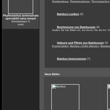
,
,
Sinobambusa
Thamnocalamus
Thyrsostachys
Bambus-Lexikon
(0)
Phyllostachys aureosulcata
spectabilis lama tempel
Kommentare: 0
sven
Bestimmung von Bambussen
(6)
Stellen Sie hier Bilder ein, bei denen Sie die Art / 
Haltung und Pflege von Bambussen
(0)
,
,
Frostschäden
Bambus richtig pflanzen
Bambus 
Bambus Impressionen
(7)
Neue Bilder