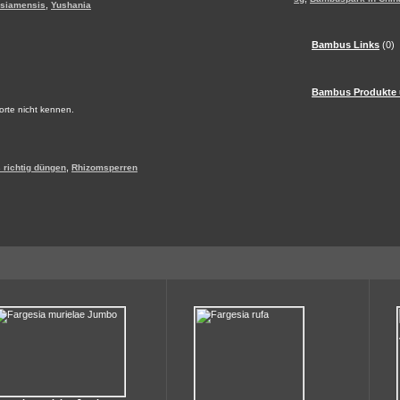
,
 siamensis
Yushania
Bambus Links
(0)
Bambus Produkte 
Sorte nicht kennen.
,
richtig düngen
Rhizomsperren