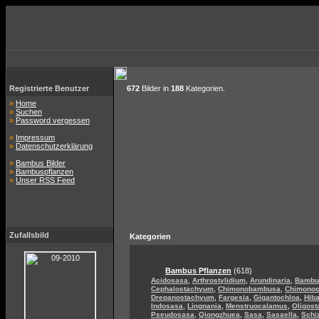
Registrierte Benutzer
672
Bilder in
188
Kategorien.
»
Home
»
Suchen
»
Password vergessen
»
Impressum
»
Datenschutzerklärung
»
Bambus Bilder
»
Bambuspflanzen
»
Unser RSS Feed
Zufallsbild
Kategorien
Bambus Pflanzen
(618)
,
,
,
Acidosasa
Arthrostylidium
Arundinaria
Bambu
,
,
Cephalostachyum
Chimonobambusa
Chimono
,
,
,
Drepanostachyum
Fargesia
Gigantochloa
Hib
,
,
,
Indosasa
Lingnania
Menstruocalamus
Oligos
,
,
,
,
Pseudosasa
Qiongzhuea
Sasa
Sasaella
Schi