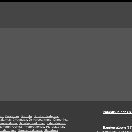
Bambus in der Arc
,
,
,
,
sa
Bashania
Borinda
Brachystachyum
,
,
,
,
calamus
Chusquea
Dendrocalamus
Dinochloa
,
,
,
anobambusa
Himalayacalamus
Indocalamus
,
,
,
,
tachyum
Otatea
Phyllostachys
Pleioblastus
Bambusgärten
(36
,
,
,
zostachyum
Semiarundinaria
Shibataea
,
sg
Bambuspark in Chin