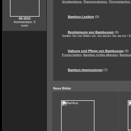
,
,
Sinobambusa
Thamnocalamus
Thyrsostachys
Bambus-Lexikon
(0)
09-2010
Kommentare: 0
sven
Bestimmung von Bambussen
(6)
Stellen Sie hier Bilder ein, bei denen Sie die Art / 
Haltung und Pflege von Bambussen
(0)
,
,
Frostschäden
Bambus richtig pflanzen
Bambus 
Bambus Impressionen
(7)
Neue Bilder