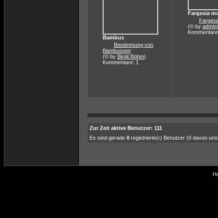
Fargesia m
Fargesi
(© by
admin
Kommentare
Bambus
Bestimmung von
Bambussen
(© by
Birgit Böhm
)
Kommentare: 1
Zur Zeit aktive Benutzer: 111
Es sind gerade
0
registrierte(r) Benutzer (0 davon un
Ho