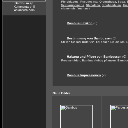
,
,
,
,
Pleioblastus
Pseudosasa
Qiongzhuea
Sasa
Bambusa sp.
,
,
,
Semiarundinaria
Shibataea
Sinobambusa
Tha
Kommentare: 0
,
siamensis
Yushania
Asianflora.com
Bambus-Lexikon
(0)
Bestimmung von Bambussen
(6)
Stellen Sie hier Bilder ein, bei denen Sie die Art /
Haltung und Pflege von Bambussen
(0)
,
,
Frostschäden
Bambus richtig pflanzen
Bambus
Bambus Impressionen
(7)
Neue Bilder