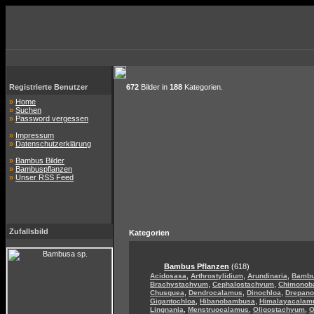
Registrierte Benutzer
672
Bilder in
188
Kategorien.
»
Home
»
Suchen
»
Password vergessen
»
Impressum
»
Datenschutzerklärung
»
Bambus Bilder
»
Bambuspflanzen
»
Unser RSS Feed
Zufallsbild
Kategorien
Bambus Pflanzen
(618)
,
,
,
Acidosasa
Arthrostylidium
Arundinaria
Bamb
,
,
Brachystachyum
Cephalostachyum
Chimonob
,
,
,
Chusquea
Dendrocalamus
Dinochloa
Drepan
,
,
Gigantochloa
Hibanobambusa
Himalayacalam
,
,
,
Lingnania
Menstruocalamus
Oligostachyum
O