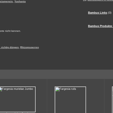
,
 siamensis
Yushania
Bambus Links
(0)
Bambus Produkte 
Sorte nicht kennen.
,
richtig düngen
Rhizomsperren