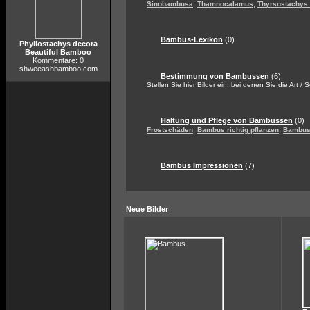
,
,
Sinobambusa
Thamnocalamus
Thyrsostachys
Bambus-Lexikon
(0)
Phyllostachys decora
Beautiful Bamboo
Kommentare: 0
shweeashbamboo.com
Bestimmung von Bambussen
(6)
Stellen Sie hier Bilder ein, bei denen Sie die Art / 
Haltung und Pflege von Bambussen
(0)
,
,
Frostschäden
Bambus richtig pflanzen
Bambus 
Bambus Impressionen
(7)
Neue Bilder