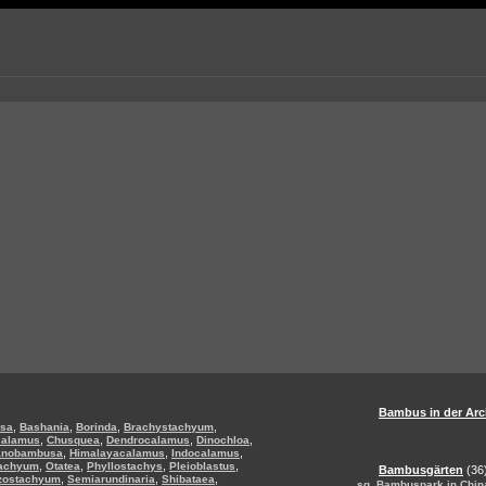
Bambus in der Arc
,
,
,
,
sa
Bashania
Borinda
Brachystachyum
,
,
,
,
calamus
Chusquea
Dendrocalamus
Dinochloa
,
,
,
anobambusa
Himalayacalamus
Indocalamus
,
,
,
,
tachyum
Otatea
Phyllostachys
Pleioblastus
Bambusgärten
(36
,
,
,
zostachyum
Semiarundinaria
Shibataea
,
sg
Bambuspark in Chin