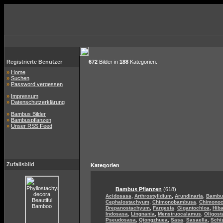
Registrierte Benutzer
672
Bilder in
188
Kategorien.
»
Home
»
Suchen
»
Password vergessen
»
Impressum
»
Datenschutzerklärung
»
Bambus Bilder
»
Bambuspflanzen
»
Unser RSS Feed
Zufallsbild
Kategorien
Bambus Pflanzen
(618)
,
,
,
Acidosasa
Arthrostylidium
Arundinaria
Bambu
,
,
Cephalostachyum
Chimonobambusa
Chimono
,
,
,
Drepanostachyum
Fargesia
Gigantochloa
Hib
,
,
,
Indosasa
Lingnania
Menstruocalamus
Oligos
,
,
,
,
Pseudosasa
Qiongzhuea
Sasa
Sasaella
Schi