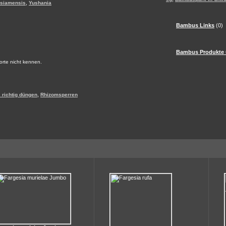
,
 siamensis
Yushania
Bambus Links
(0)
Bambus Produkte 
Sorte nicht kennen.
,
richtig düngen
Rhizomsperren