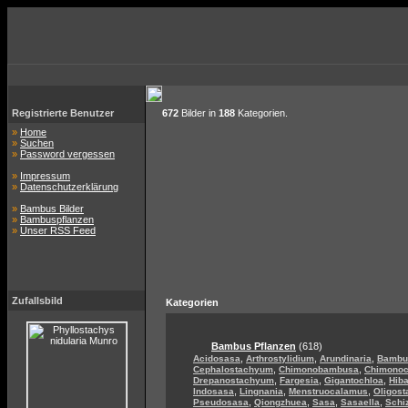
Registrierte Benutzer
672
Bilder in
188
Kategorien.
»
Home
»
Suchen
»
Password vergessen
»
Impressum
»
Datenschutzerklärung
»
Bambus Bilder
»
Bambuspflanzen
»
Unser RSS Feed
Zufallsbild
Kategorien
Bambus Pflanzen
(618)
,
,
,
Acidosasa
Arthrostylidium
Arundinaria
Bambu
,
,
Cephalostachyum
Chimonobambusa
Chimono
,
,
,
Drepanostachyum
Fargesia
Gigantochloa
Hib
,
,
,
Indosasa
Lingnania
Menstruocalamus
Oligos
,
,
,
,
Pseudosasa
Qiongzhuea
Sasa
Sasaella
Schi