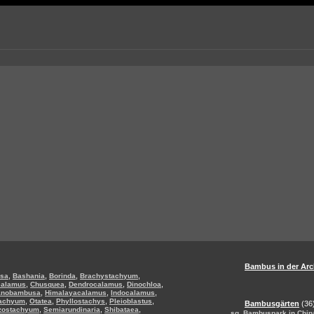
Bambus in der Arc
,
,
,
,
sa
Bashania
Borinda
Brachystachyum
,
,
,
,
calamus
Chusquea
Dendrocalamus
Dinochloa
,
,
,
anobambusa
Himalayacalamus
Indocalamus
,
,
,
,
tachyum
Otatea
Phyllostachys
Pleioblastus
Bambusgärten
(36
,
,
,
zostachyum
Semiarundinaria
Shibataea
,
sg
Bambuspark in Chin