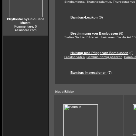
,
,
Sinobambusa
Thamnocalamus
Thyrsostachys
Bambus-Lexikon
(0)
Phyllostachys nidularia
Munro
Kommentare: 0
Asianflora.com
Bestimmung von Bambussen
(6)
Stellen Sie hier Bilder ein, bei denen Sie die Art / 
Haltung und Pflege von Bambussen
(0)
,
,
Frostschäden
Bambus richtig pflanzen
Bambus 
Bambus Impressionen
(7)
Neue Bilder