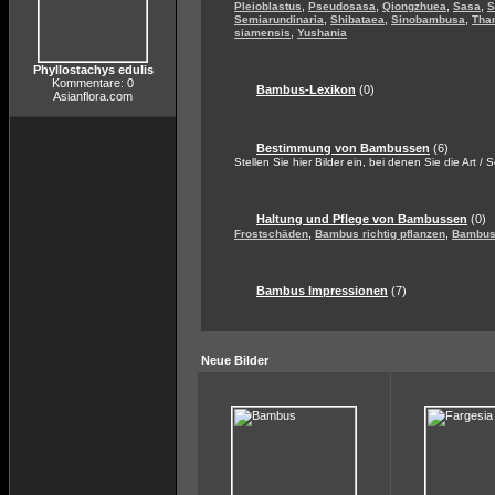
,
,
,
,
Pleioblastus
Pseudosasa
Qiongzhuea
Sasa
S
,
,
,
Semiarundinaria
Shibataea
Sinobambusa
Tha
,
siamensis
Yushania
Phyllostachys edulis
Kommentare: 0
Bambus-Lexikon
(0)
Asianflora.com
Bestimmung von Bambussen
(6)
Stellen Sie hier Bilder ein, bei denen Sie die Art / 
Haltung und Pflege von Bambussen
(0)
,
,
Frostschäden
Bambus richtig pflanzen
Bambus 
Bambus Impressionen
(7)
Neue Bilder