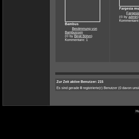
Fargesia mu
Fargesi
(© by
admin
)
Kommentare:
Bambus
Bestimmung von
Bambussen
(© by
Birgit Böhm
)
Kommentare: 1
Zur Zeit aktive Benutzer: 215
Es sind gerade
0
registrierte(r) Benutzer (0 davon uns
Ho