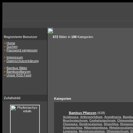
Registrierte Benutzer
672
Bilder in
188
Kategorien.
»
Home
»
Suchen
»
Password vergessen
»
Impressum
»
Datenschutzerklärung
»
Bambus Bilder
»
Bambuspflanzen
»
Unser RSS Feed
Zufallsbild
Kategorien
Bambus Pflanzen
(618)
,
,
,
Acidosasa
Arthrostylidium
Arundinaria
Bambu
,
,
Brachystachyum
Cephalostachyum
Chimonob
,
,
,
Chusquea
Dendrocalamus
Dinochloa
Drepano
,
,
Gigantochloa
Hibanobambusa
Himalayacalam
,
,
,
Lingnania
Menstruocalamus
Oligostachyum
O