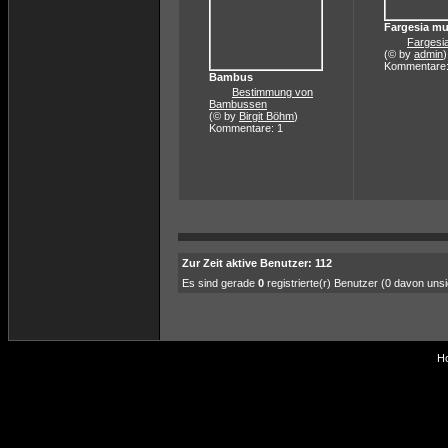
Fargesia mu
Fargesi
(© by
admin
)
Kommentare:
Bambus
Bestimmung von
Bambussen
(© by
Birgit Böhm
)
Kommentare: 1
Zur Zeit aktive Benutzer: 112
Es sind gerade
0
registrierte(r) Benutzer (0 davon uns
Ho