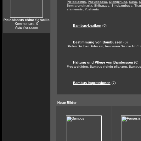
,
,
,
,
Pleioblastus
Pseudosasa
Qiongzhuea
Sasa
S
,
,
,
Semiarundinaria
Shibataea
Sinobambusa
Tha
,
siamensis
Yushania
Pleioblastus chino f.gracilis
Kommentare: 0
Bambus-Lexikon
(0)
Asianflora.com
Bestimmung von Bambussen
(6)
Stellen Sie hier Bilder ein, bei denen Sie die Art / 
Haltung und Pflege von Bambussen
(0)
,
,
Frostschäden
Bambus richtig pflanzen
Bambus 
Bambus Impressionen
(7)
Neue Bilder