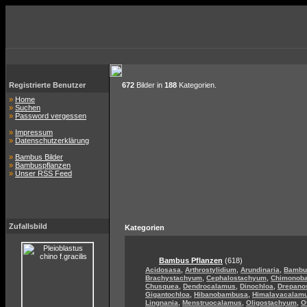
Registrierte Benutzer
672
Bilder in
188
Kategorien.
»
Home
»
Suchen
»
Password vergessen
»
Impressum
»
Datenschutzerklärung
»
Bambus Bilder
»
Bambuspflanzen
»
Unser RSS Feed
Zufallsbild
Kategorien
Bambus Pflanzen
(618)
,
,
,
Acidosasa
Arthrostylidium
Arundinaria
Bambu
,
,
Brachystachyum
Cephalostachyum
Chimonob
,
,
,
Chusquea
Dendrocalamus
Dinochloa
Drepano
,
,
Gigantochloa
Hibanobambusa
Himalayacalam
,
,
,
Lingnania
Menstruocalamus
Oligostachyum
O