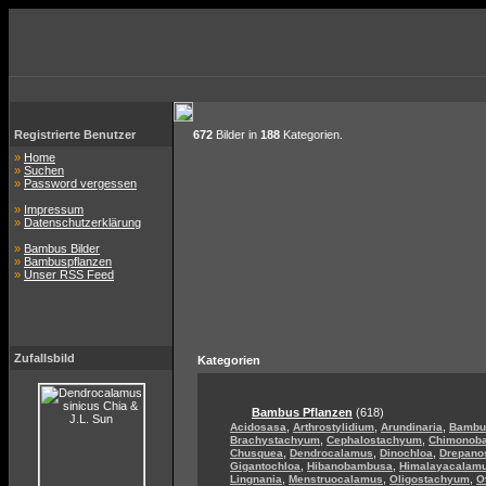
Registrierte Benutzer
672
Bilder in
188
Kategorien.
»
Home
»
Suchen
»
Password vergessen
»
Impressum
»
Datenschutzerklärung
»
Bambus Bilder
»
Bambuspflanzen
»
Unser RSS Feed
Zufallsbild
Kategorien
Bambus Pflanzen
(618)
,
,
,
Acidosasa
Arthrostylidium
Arundinaria
Bambu
,
,
Brachystachyum
Cephalostachyum
Chimonob
,
,
,
Chusquea
Dendrocalamus
Dinochloa
Drepano
,
,
Gigantochloa
Hibanobambusa
Himalayacalam
,
,
,
Lingnania
Menstruocalamus
Oligostachyum
O