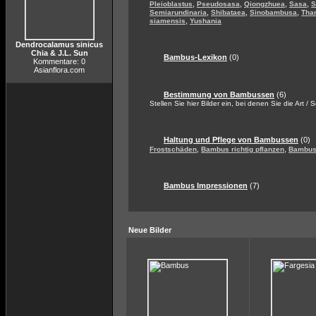
,
,
,
,
Pleioblastus
Pseudosasa
Qiongzhuea
Sasa
S
,
,
,
Semiarundinaria
Shibataea
Sinobambusa
Tha
,
siamensis
Yushania
Dendrocalamus sinicus
Chia & J.L. Sun
Bambus-Lexikon
(0)
Kommentare: 0
Asianflora.com
Bestimmung von Bambussen
(6)
Stellen Sie hier Bilder ein, bei denen Sie die Art / 
Haltung und Pflege von Bambussen
(0)
,
,
Frostschäden
Bambus richtig pflanzen
Bambus 
Bambus Impressionen
(7)
Neue Bilder