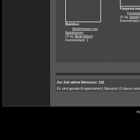
Fargesia mu
Fargesi
(© by
admin
)
Kommentare:
Bambus
Bestimmung von
Bambussen
(© by
Birgit Böhm
)
Kommentare: 1
Zur Zeit aktive Benutzer: 122
Es sind gerade
0
registrierte(r) Benutzer (0 davon uns
Ho