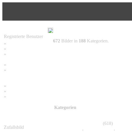
Registrierte Benutzer
672
Bilder in
188
Kategorien.
»
Home
»
Suchen
»
Password vergessen
»
Impressum
»
Datenschutzerklärung
»
Bambus Bilder
»
Bambuspflanzen
»
Unser RSS Feed
Kategorien
Bambus Pflanzen
(618)
Zufallsbild
Acidosasa
,
Arthrostylidium
,
Arundin