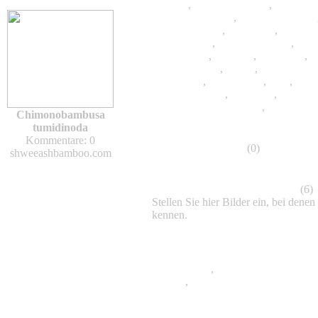
Borinda
,
Brachystachyum
,
Cephalos
Chimonobambusa
,
Chimonocalamus
Dendrocalamus
,
Dinochloa
,
Drepan
Gigantochloa
,
Hibanobambusa
,
Hima
Indocalamus
,
Indosasa
,
Lingnania
,
M
Oligostachyum
,
Otatea
,
Phyllostachy
Pseudosasa
,
Qiongzhuea
,
Sasa
,
Sasae
Semiarundinaria
,
Shibataea
,
Sinoba
Thyrsostachys siamensis
,
Yushania
Chimonobambusa
tumidinoda
Kommentare: 0
Bambus-Lexikon
(0)
shweeashbamboo.com
Bestimmung von Bambussen
(6)
Stellen Sie hier Bilder ein, bei denen 
kennen.
Haltung und Pflege von Bambuss
Frostschäden
,
Bambus richtig pflanz
düngen
,
Rhizomsperren