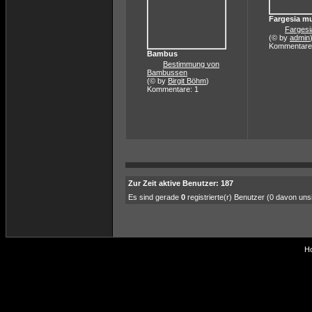
Fargesia m
Fargesi
(© by
admin
Kommentare
Bambus
Bestimmung von
Bambussen
(© by
Birgit Böhm
)
Kommentare: 1
Zur Zeit aktive Benutzer: 187
Es sind gerade
0
registrierte(r) Benutzer (0 davon un
Ho