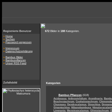
Registrierte Benutzer
672
Bilder in
188
Kategorien.
»
Home
»
Suchen
»
Password vergessen
»
Impressum
»
Datenschutzerklärung
»
Bambus Bilder
»
Bambuspflanzen
»
Unser RSS Feed
Zufallsbild
Kategorien
Bambus Pflanzen
(618)
,
,
,
Acidosasa
Arthrostylidium
Arundinaria
Bamb
,
,
Brachystachyum
Cephalostachyum
Chimonob
,
,
,
Chusquea
Dendrocalamus
Dinochloa
Drepan
,
,
Gigantochloa
Hibanobambusa
Himalayacalam
,
,
,
Lingnania
Menstruocalamus
Oligostachyum
O