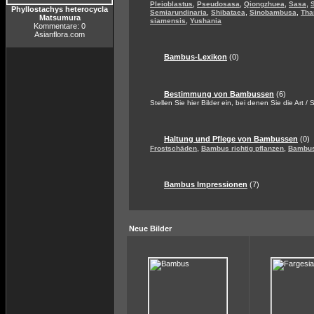
,
,
,
,
Pleioblastus
Pseudosasa
Qiongzhuea
Sasa
Phyllostachys heterocycla
,
,
,
Semiarundinaria
Shibataea
Sinobambusa
Tha
Matsumura
,
siamensis
Yushania
Kommentare: 0
Asianflora.com
Bambus-Lexikon
(0)
Bestimmung von Bambussen
(6)
Stellen Sie hier Bilder ein, bei denen Sie die Art /
Haltung und Pflege von Bambussen
(0)
,
,
Frostschäden
Bambus richtig pflanzen
Bambus
Bambus Impressionen
(7)
Neue Bilder