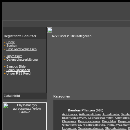
Registrierte Benutzer
672
Bilder in
188
Kategorien.
»
Home
»
Suchen
»
Password vergessen
»
Impressum
»
Datenschutzerklärung
»
Bambus Bilder
»
Bambuspflanzen
»
Unser RSS Feed
Zufallsbild
Kategorien
Bambus Pflanzen
(618)
,
,
,
Acidosasa
Arthrostylidium
Arundinaria
Bamb
,
,
Brachystachyum
Cephalostachyum
Chimonob
,
,
,
Chusquea
Dendrocalamus
Dinochloa
Drepan
,
,
Gigantochloa
Hibanobambusa
Himalayacalam
,
,
,
Lingnania
Menstruocalamus
Oligostachyum
O