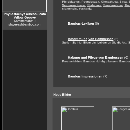
,
,
,
,
Pleioblastus
Pseudosasa
Qiongzhuea
Sasa
,
,
,
Semiarundinaria
Shibataea
Sinobambusa
Tha
,
siamensis
Yushania
Phyllostachys aureosulcata
Yellow Groove
Kommentare: 0
Bambus-Lexikon
(0)
shweeashbamboo.com
Bestimmung von Bambussen
(6)
Stellen Sie hier Bilder ein, bei denen Sie die Art /
Haltung und Pflege von Bambussen
(0)
,
,
Frostschäden
Bambus richtig pflanzen
Bambus
Bambus Impressionen
(7)
Neue Bilder