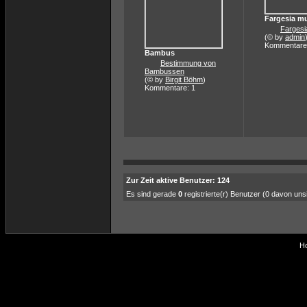
Fargesia m
Fargesi
(© by
admin
Kommentare
Bambus
Bestimmung von
Bambussen
(© by
Birgit Böhm
)
Kommentare: 1
Zur Zeit aktive Benutzer: 124
Es sind gerade
0
registrierte(r) Benutzer (0 davon un
Ho