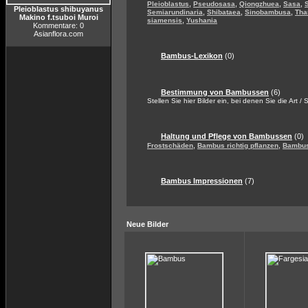
,
,
,
,
Pleioblastus
Pseudosasa
Qiongzhuea
Sasa
Pleioblastus shibuyanus
,
,
,
Semiarundinaria
Shibataea
Sinobambusa
Tha
Makino f.tsuboi Muroi
,
siamensis
Yushania
Kommentare: 0
Asianflora.com
Bambus-Lexikon
(0)
Bestimmung von Bambussen
(6)
Stellen Sie hier Bilder ein, bei denen Sie die Art /
Haltung und Pflege von Bambussen
(0)
,
,
Frostschäden
Bambus richtig pflanzen
Bambus
Bambus Impressionen
(7)
Neue Bilder