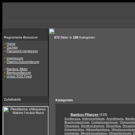
Registrierte Benutzer
672
Bilder in
188
Kategorien.
»
Home
»
Suchen
»
Password vergessen
»
Impressum
»
Datenschutzerklärung
»
Bambus Bilder
»
Bambuspflanzen
»
Unser RSS Feed
Zufallsbild
Kategorien
Bambus Pflanzen
(618)
,
,
,
Acidosasa
Arthrostylidium
Arundinaria
Bamb
,
,
Brachystachyum
Cephalostachyum
Chimonob
,
,
,
Chusquea
Dendrocalamus
Dinochloa
Drepan
,
,
Gigantochloa
Hibanobambusa
Himalayacalam
,
,
,
Lingnania
Menstruocalamus
Oligostachyum
O