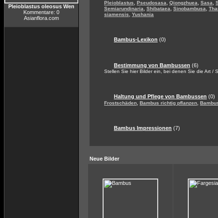
,
,
,
,
Pleioblastus
Pseudosasa
Qiongzhuea
Sasa
Pleioblastus oleosus Wen
,
,
,
Semiarundinaria
Shibataea
Sinobambusa
Tha
Kommentare: 0
,
siamensis
Yushania
Asianflora.com
Bambus-Lexikon
(0)
Bestimmung von Bambussen
(6)
Stellen Sie hier Bilder ein, bei denen Sie die Art /
Haltung und Pflege von Bambussen
(0)
,
,
Frostschäden
Bambus richtig pflanzen
Bambus
Bambus Impressionen
(7)
Neue Bilder