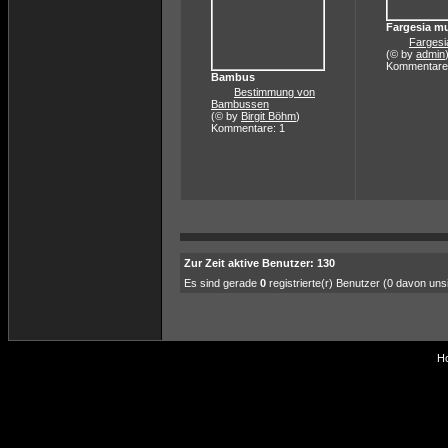
Fargesia m
Fargesi
(© by
admin
Kommentare
Bambus
Bestimmung von
Bambussen
(© by
Birgit Böhm
)
Kommentare: 1
Zur Zeit aktive Benutzer: 130
Es sind gerade
0
registrierte(r) Benutzer (0 davon un
Ho