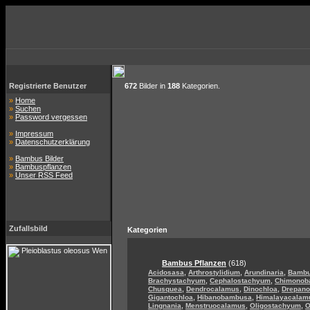
Registrierte Benutzer
672
Bilder in
188
Kategorien.
»
Home
»
Suchen
»
Password vergessen
»
Impressum
»
Datenschutzerklärung
»
Bambus Bilder
»
Bambuspflanzen
»
Unser RSS Feed
Zufallsbild
Kategorien
Bambus Pflanzen
(618)
,
,
,
Acidosasa
Arthrostylidium
Arundinaria
Bamb
,
,
Brachystachyum
Cephalostachyum
Chimonob
,
,
,
Chusquea
Dendrocalamus
Dinochloa
Drepan
,
,
Gigantochloa
Hibanobambusa
Himalayacalam
,
,
,
Lingnania
Menstruocalamus
Oligostachyum
O