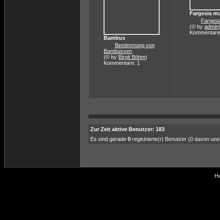
Fargesia m
Fargesi
(© by
admin
Kommentare
Bambus
Bestimmung von
Bambussen
(© by
Birgit Böhm
)
Kommentare: 1
Zur Zeit aktive Benutzer: 183
Es sind gerade
0
registrierte(r) Benutzer (0 davon un
Ho