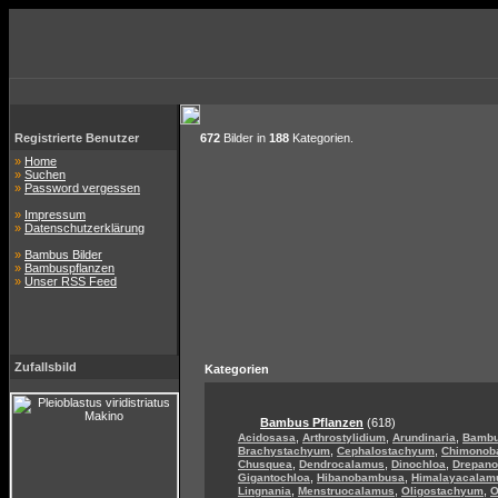
Registrierte Benutzer
672
Bilder in
188
Kategorien.
»
Home
»
Suchen
»
Password vergessen
»
Impressum
»
Datenschutzerklärung
»
Bambus Bilder
»
Bambuspflanzen
»
Unser RSS Feed
Zufallsbild
Kategorien
Bambus Pflanzen
(618)
,
,
,
Acidosasa
Arthrostylidium
Arundinaria
Bamb
,
,
Brachystachyum
Cephalostachyum
Chimonob
,
,
,
Chusquea
Dendrocalamus
Dinochloa
Drepan
,
,
Gigantochloa
Hibanobambusa
Himalayacalam
,
,
,
Lingnania
Menstruocalamus
Oligostachyum
O