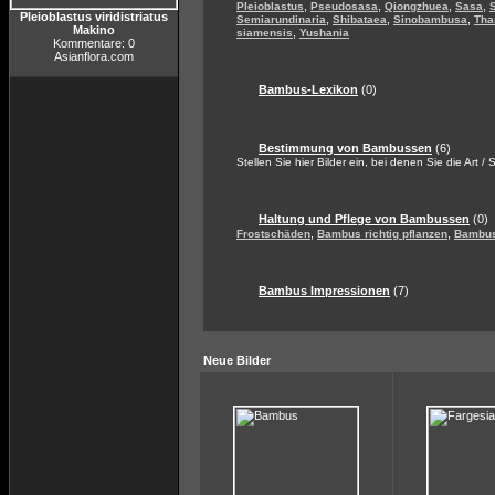
,
,
,
,
Pleioblastus
Pseudosasa
Qiongzhuea
Sasa
Pleioblastus viridistriatus
,
,
,
Semiarundinaria
Shibataea
Sinobambusa
Tha
Makino
,
siamensis
Yushania
Kommentare: 0
Asianflora.com
Bambus-Lexikon
(0)
Bestimmung von Bambussen
(6)
Stellen Sie hier Bilder ein, bei denen Sie die Art /
Haltung und Pflege von Bambussen
(0)
,
,
Frostschäden
Bambus richtig pflanzen
Bambus
Bambus Impressionen
(7)
Neue Bilder