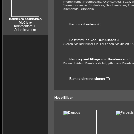
,
,
,
,
Pleioblastus
Pseudosasa
Qiongzhuea
Sasa
S
,
,
,
Semiarundinaria
Shibataea
Sinobambusa
Tha
,
siamensis
Yushania
Bambusa etuldoides
McClure
Bambus-Lexikon
(0)
Kommentare: 0
Asianflora.com
Bestimmung von Bambussen
(6)
Stellen Sie hier Bilder ein, bei denen Sie die Art / 
Haltung und Pflege von Bambussen
(0)
,
,
Frostschäden
Bambus richtig pflanzen
Bambus 
Bambus Impressionen
(7)
Neue Bilder