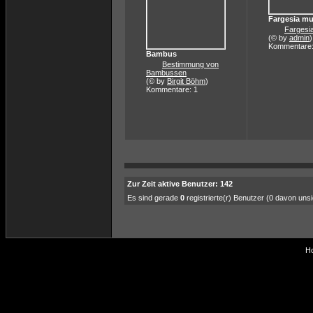
Fargesia mu
Fargesi
(© by
admin
)
Kommentare:
Bambus
Bestimmung von
Bambussen
(© by
Birgit Böhm
)
Kommentare: 1
Zur Zeit aktive Benutzer: 142
Es sind gerade
0
registrierte(r) Benutzer (0 davon uns
Ho