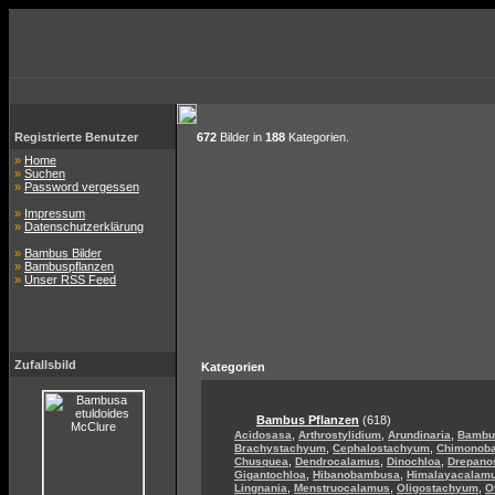
Registrierte Benutzer
672
Bilder in
188
Kategorien.
»
Home
»
Suchen
»
Password vergessen
»
Impressum
»
Datenschutzerklärung
»
Bambus Bilder
»
Bambuspflanzen
»
Unser RSS Feed
Zufallsbild
Kategorien
Bambus Pflanzen
(618)
,
,
,
Acidosasa
Arthrostylidium
Arundinaria
Bambu
,
,
Brachystachyum
Cephalostachyum
Chimonob
,
,
,
Chusquea
Dendrocalamus
Dinochloa
Drepano
,
,
Gigantochloa
Hibanobambusa
Himalayacalam
,
,
,
Lingnania
Menstruocalamus
Oligostachyum
O