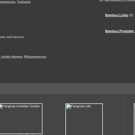
,
 siamensis
Yushania
Bambus Links
(0)
Bambus Produkte 
Sorte nicht kennen.
,
richtig düngen
Rhizomsperren