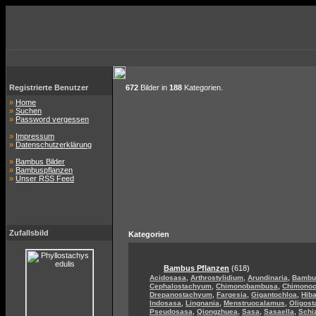
Registrierte Benutzer
672
Bilder in
188
Kategorien.
»
Home
»
Suchen
»
Password vergessen
»
Impressum
»
Datenschutzerklärung
»
Bambus Bilder
»
Bambuspflanzen
»
Unser RSS Feed
Zufallsbild
Kategorien
Bambus Pflanzen
(618)
,
,
,
Acidosasa
Arthrostylidium
Arundinaria
Bambu
,
,
Cephalostachyum
Chimonobambusa
Chimono
,
,
,
Drepanostachyum
Fargesia
Gigantochloa
Hib
,
,
,
Indosasa
Lingnania
Menstruocalamus
Oligos
,
,
,
,
Pseudosasa
Qiongzhuea
Sasa
Sasaella
Schi