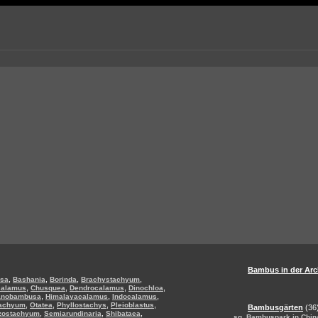
Bambus in der Arc
,
,
,
,
sa
Bashania
Borinda
Brachystachyum
,
,
,
,
calamus
Chusquea
Dendrocalamus
Dinochloa
,
,
,
anobambusa
Himalayacalamus
Indocalamus
,
,
,
,
tachyum
Otatea
Phyllostachys
Pleioblastus
Bambusgärten
(36
,
,
,
zostachyum
Semiarundinaria
Shibataea
,
sg
Bambuspark in Chin