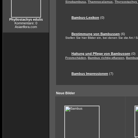
,
,
Sinobambusa
Thamnocalamus
Thyrsostachys
Bambus-Lexikon
(0)
Phyllostachys edulis
Kommentare: 0
Asianflora.com
Bestimmung von Bambussen
(6)
Stellen Sie hier Bilder ein, bei denen Sie die Art / 
Haltung und Pflege von Bambussen
(0)
,
,
Frostschäden
Bambus richtig pflanzen
Bambus 
Bambus Impressionen
(7)
Neue Bilder