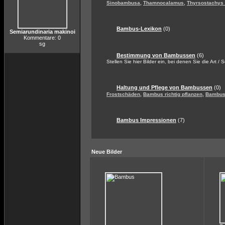
,
,
Sinobambusa
Thamnocalamus
Thyrsostachys
Bambus-Lexikon
(0)
Semiarundinaria makinoi
Kommentare: 0
sg
Bestimmung von Bambussen
(6)
Stellen Sie hier Bilder ein, bei denen Sie die Art / 
Haltung und Pflege von Bambussen
(0)
,
,
Frostschäden
Bambus richtig pflanzen
Bambus 
Bambus Impressionen
(7)
Neue Bilder