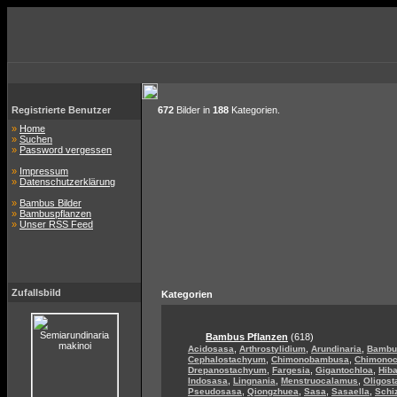
Registrierte Benutzer
672
Bilder in
188
Kategorien.
»
Home
»
Suchen
»
Password vergessen
»
Impressum
»
Datenschutzerklärung
»
Bambus Bilder
»
Bambuspflanzen
»
Unser RSS Feed
Zufallsbild
Kategorien
Bambus Pflanzen
(618)
,
,
,
Acidosasa
Arthrostylidium
Arundinaria
Bambu
,
,
Cephalostachyum
Chimonobambusa
Chimono
,
,
,
Drepanostachyum
Fargesia
Gigantochloa
Hib
,
,
,
Indosasa
Lingnania
Menstruocalamus
Oligos
,
,
,
,
Pseudosasa
Qiongzhuea
Sasa
Sasaella
Schi