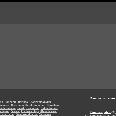
Bambus in der Arc
,
,
,
,
sa
Bashania
Borinda
Brachystachyum
,
,
,
,
calamus
Chusquea
Dendrocalamus
Dinochloa
,
,
,
anobambusa
Himalayacalamus
Indocalamus
,
,
,
,
tachyum
Otatea
Phyllostachys
Pleioblastus
Bambusgärten
(36
,
,
,
zostachyum
Semiarundinaria
Shibataea
,
sg
Bambuspark in Chin