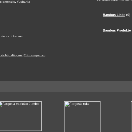
,
 siamensis
Yushania
Bambus Links
(0)
Bambus Produkte 
Sorte nicht kennen.
,
richtig düngen
Rhizomsperren