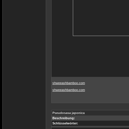
shweeashbamboo.com
shweeashbamboo.com
Pseudosasa japonica
Beschreibung:
Schlüsselwörter: