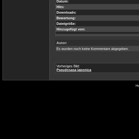
Datum:
Hits:
Downloads:
Bewertung:
Dateigröße:
Hinzugefügt von:
Autor:
Es wurden noch keine Kommentare abgegeben.
Vorheriges Bild:
Pseudosasa japonica
Ho