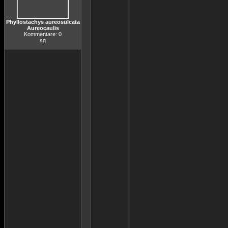
Phyllostachys aureosulcata
Aureocaulis
Kommentare: 0
sg