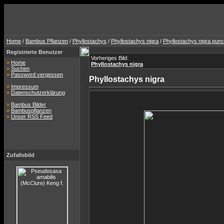
Home
/
Bambus Pflanzen
/
Phyllostachys
/
Phyllostachys nigra
/
Phyllostachys nigra punc
Registrierte Benutzer
Vorheriges Bild:
»
Home
Phyllostachys nigra
»
Suchen
»
Password vergessen
Phyllostachys nigra
»
Impressum
»
Datenschutzerklärung
»
Bambus Bilder
»
Bambuspflanzen
»
Unser RSS Feed
Zufallsbild