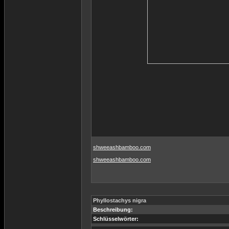
shweeashbamboo.com
shweeashbamboo.com
Phyllostachys nigra
Beschreibung:
Schlüsselwörter: