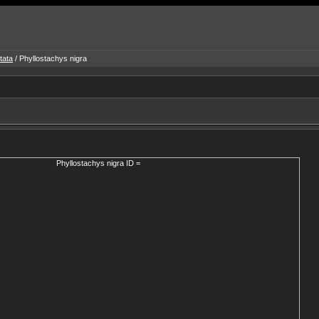
tata
/ Phyllostachys nigra