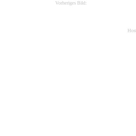
Vorheriges Bild:
Phyllostachys nigra Black Bamboo
Hos