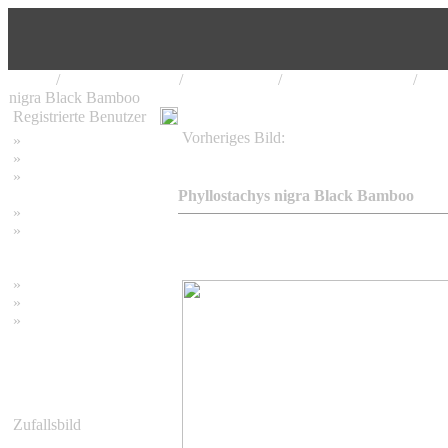
Home
/
Bambus Pflanzen
/
Phyllostachys
/
Phyllostachys nigra
/
Phyl
nigra Black Bamboo
Registrierte Benutzer
Vorheriges Bild:
»
Home
Phyllostachys nigra Black Bamboo
»
Suchen
»
Password vergessen
Phyllostachys nigra Black Bamboo
»
Impressum
»
Datenschutzerklärung
»
Bambus Bilder
»
Bambuspflanzen
»
Unser RSS Feed
Zufallsbild