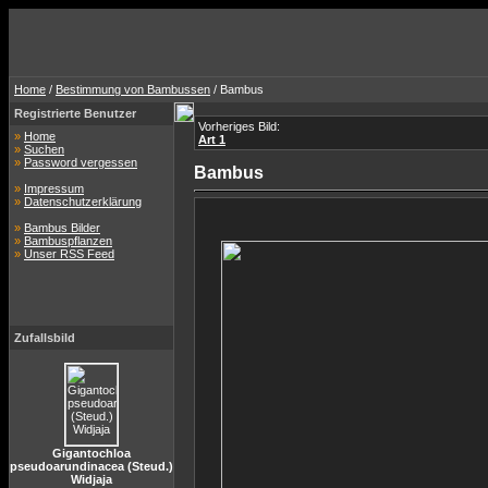
Home
/
Bestimmung von Bambussen
/ Bambus
Registrierte Benutzer
Vorheriges Bild:
»
Home
Art 1
»
Suchen
»
Password vergessen
Bambus
»
Impressum
»
Datenschutzerklärung
»
Bambus Bilder
»
Bambuspflanzen
»
Unser RSS Feed
Zufallsbild
Gigantochloa
pseudoarundinacea (Steud.)
Widjaja