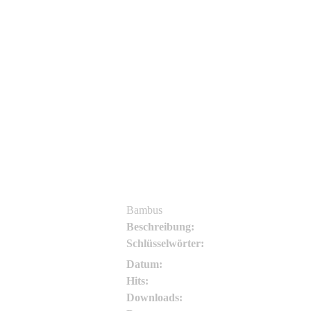
Birgit Böhm
Birgit Böhm
Bambus
Beschreibung:
Schlüsselwörter:
Datum:
Hits:
Downloads: