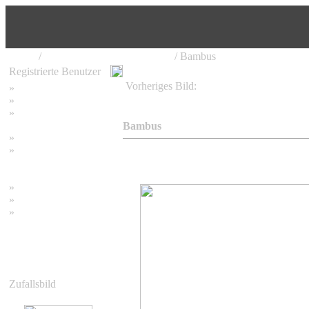
Home
/
Bestimmung von Bambussen
/ Bambus
Registrierte Benutzer
Vorheriges Bild:
»
Home
Art 1
»
Suchen
»
Password vergessen
Bambus
»
Impressum
»
Datenschutzerklärung
»
Bambus Bilder
»
Bambuspflanzen
»
Unser RSS Feed
Zufallsbild