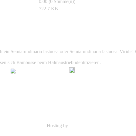
0.00 (0 Stimme(n))
722.7 KB
Birgit Böhm
h ein Semiarundinaria fastuosa oder Semiarundinaria fastuosa 'Viridis
sen sich Bambusse beim Halmaustrieb identifizieren.
Hosting by
Sicon-Net