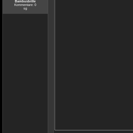
Bambusbrille
Kommentare: 0
sg