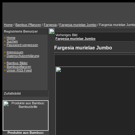
Home
/
Bambus Pflanzen
/
Fargesia
/
Fargesia murielae Jumbo
/ Fargesia murielae Jumb
Registrierte Benutzer
Vorheriges Bild:
»
Home
Fargesia murielae Jumbo
»
Suchen
»
Password vergessen
Fargesia murielae Jumbo
»
Impressum
»
Datenschutzerklärung
»
Bambus Bilder
»
Bambuspflanzen
»
Unser RSS Feed
Zufallsbild
Produkte aus Bambus: