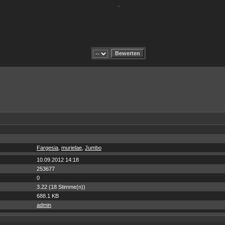
.
Fargesia
,
murielae
,
Jumbo
10.09.2012 14:18
253677
0
3.22 (18 Stimme(n))
688.1 KB
admin