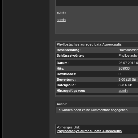
admin
admin
Phyllostachys aureosulcata Aureocaulis
Beschreibung:
Halmaustrieb
Schlüsselwörter:
Phyllostachy
Datum:
26.07.2012 0
Hits:
269933
Downloads:
0
Bewertung:
5.00 (10 Sti
Dateigröße:
828.6 KB
Hinzugefügt von:
admin
Autor:
Es wurden noch keine Kommentare abgegeben.
Vorheriges Bild:
Phyllostachys aureosulcata Aureocaulis