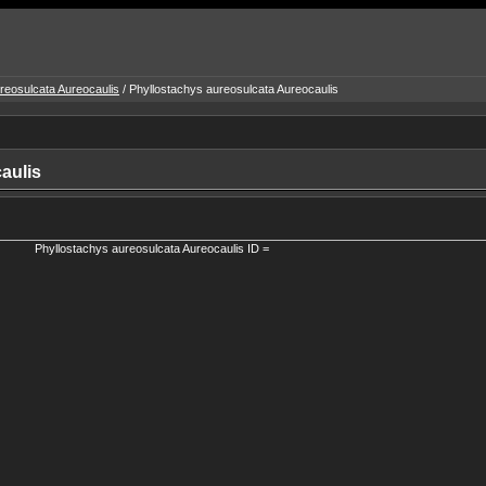
reosulcata Aureocaulis
/ Phyllostachys aureosulcata Aureocaulis
aulis