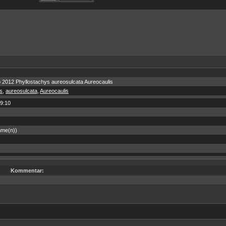
 2012 Phyllostachys aureosulcata Aureocaulis
s
,
aureosulcata
,
Aureocaulis
9:10
mme(n))
Kommentar: