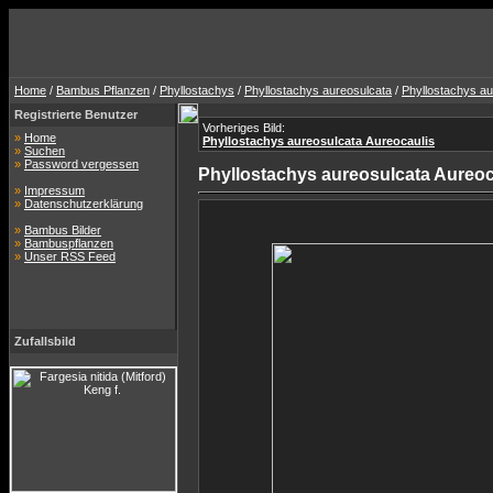
Home
/
Bambus Pflanzen
/
Phyllostachys
/
Phyllostachys aureosulcata
/
Phyllostachys au
Registrierte Benutzer
Vorheriges Bild:
»
Home
Phyllostachys aureosulcata Aureocaulis
»
Suchen
»
Password vergessen
Phyllostachys aureosulcata Aureoc
»
Impressum
»
Datenschutzerklärung
»
Bambus Bilder
»
Bambuspflanzen
»
Unser RSS Feed
Zufallsbild