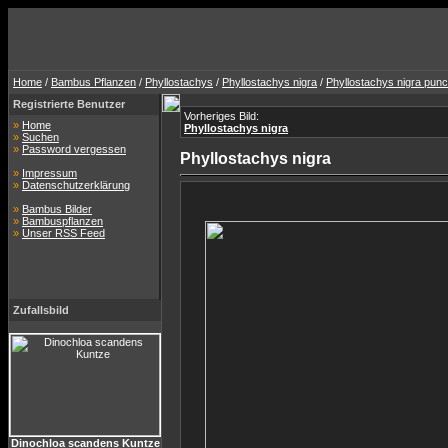
Home
/
Bambus Pflanzen
/
Phyllostachys
/
Phyllostachys nigra
/
Phyllostachys nigra punc
Registrierte Benutzer
Vorheriges Bild:
»
Home
Phyllostachys nigra
»
Suchen
»
Password vergessen
Phyllostachys nigra
»
Impressum
»
Datenschutzerklärung
»
Bambus Bilder
»
Bambuspflanzen
»
Unser RSS Feed
Zufallsbild
Dinochloa scandens Kuntze