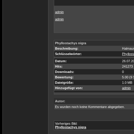
admin
admin
Phyllostachys nigra
Beschreibung:
Halmaus
Schlüsselwörter:
Phyllos
Datum:
26.07.2
Hits:
241273
Downloads:
0
Bewertung:
5.00 (9
Dateigröße:
1.0 MB
Hinzugefügt von:
admin
Autor:
Es wurden noch keine Kommentare abgegeben.
Vorheriges Bild:
Phyllostachys nigra