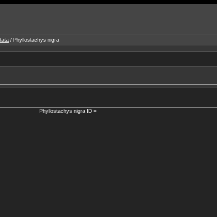
tata
/ Phyllostachys nigra