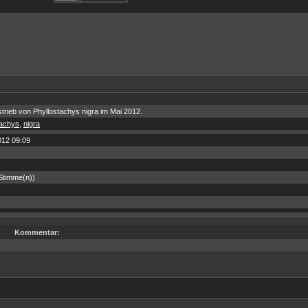
trieb von Phyllostachys nigra im Mai 2012.
tachys
,
nigra
012 09:09
 Stimme(n))
Kommentar: