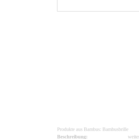
sg
sg
Produkte aus Bambus: Bambusbrille
Beschreibung:
weite