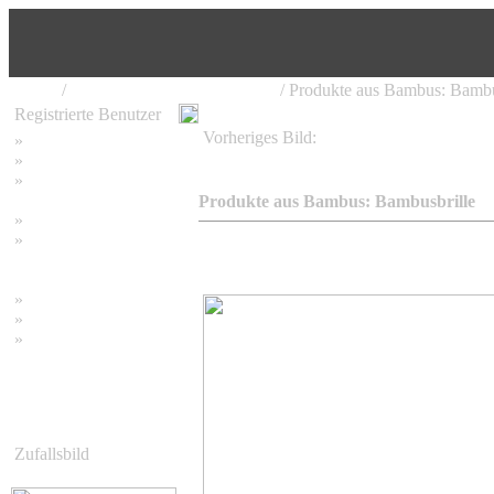
Home
/
Bambus Produkte und Möbel
/ Produkte aus Bambus: Bambu
Registrierte Benutzer
Vorheriges Bild:
»
Home
Produkte aus Bambus: Bambusbrille
»
Suchen
»
Password vergessen
Produkte aus Bambus: Bambusbrille
»
Impressum
»
Datenschutzerklärung
»
Bambus Bilder
»
Bambuspflanzen
»
Unser RSS Feed
Zufallsbild