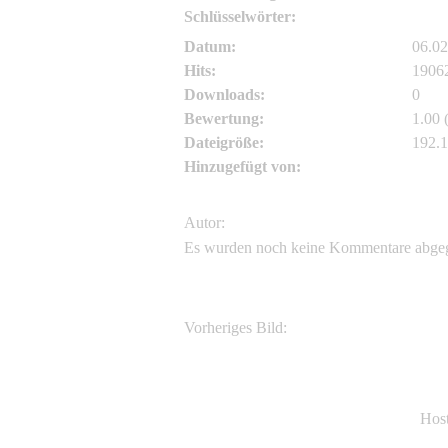
Schlüsselwörter:
Bambu
Datum:
06.02
Hits:
1906
Downloads:
0
Bewertung:
1.00 
Dateigröße:
192.
Hinzugefügt von:
sg
Autor:
Es wurden noch keine Kommentare abge
Vorheriges Bild:
Produkte aus Bambus: Bambusbrille
Hos