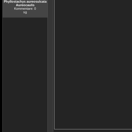
Phyllostachys aureosulcata
Aureocaulis
Kommentare: 0
sg