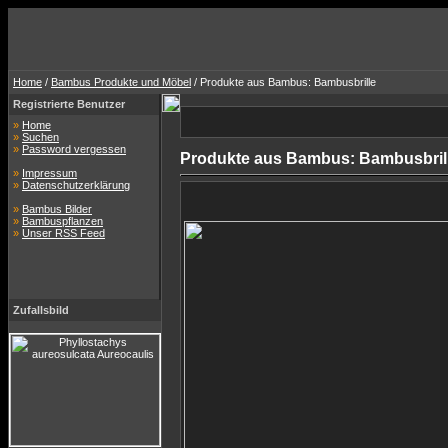
Home
/
Bambus Produkte und Möbel
/ Produkte aus Bambus: Bambusbrille
Registrierte Benutzer
»
Home
»
Suchen
»
Password vergessen
Produkte aus Bambus: Bambusbril
»
Impressum
»
Datenschutzerklärung
»
Bambus Bilder
»
Bambuspflanzen
»
Unser RSS Feed
Zufallsbild