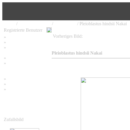
Home
/
Bambus Pflanzen
/
Pleioblastus
/ Pleioblastus hindsii Nakai
Registrierte Benutzer
Vorheriges Bild:
»
Home
Pleioblastus hindsii Nakai
»
Suchen
»
Password vergessen
Pleioblastus hindsii Nakai
»
Impressum
»
Datenschutzerklärung
»
Bambus Bilder
»
Bambuspflanzen
»
Unser RSS Feed
Zufallsbild