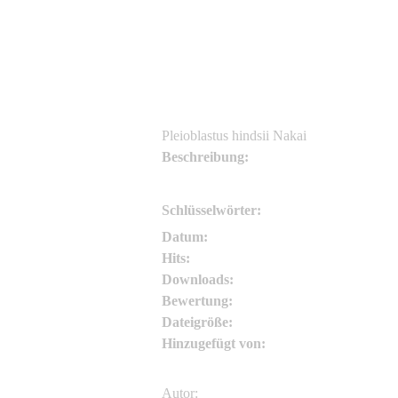
Asianflora.com
Asianflora.com
Pleioblastus hindsii Nakai
Beschreibung:
Schlüsselwörter:
Datum:
Hits:
Downloads:
Bewertung:
Dateigröße:
Hinzugefügt von:
Autor: