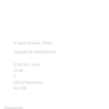
in Japan, Honshu, Ofuna
copyright by asianflora.com
Pleioblastus
,
hindsii
,
Nakai
27.09.2011 13:01
19788
0
0.00 (0 Stimme(n))
84.2 KB
Asianflora.com
Kommentar: