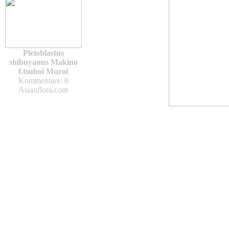
Pleioblastus
shibuyanus Makino
f.tsuboi Muroi
Kommentare: 0
Asianflora.com
Asianflora.com