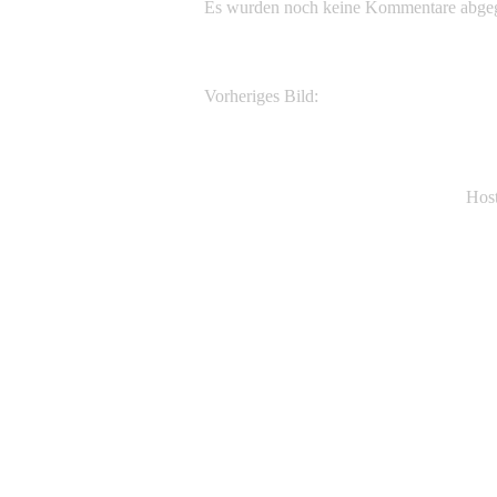
Es wurden noch keine Kommentare abge
Vorheriges Bild:
Pleioblastus argenteostriatus Nakai f.
Hos