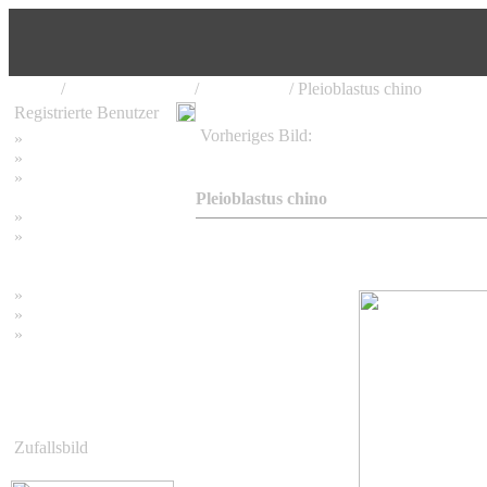
Home
/
Bambus Pflanzen
/
Pleioblastus
/ Pleioblastus chino
Registrierte Benutzer
Vorheriges Bild:
»
Home
Pleioblastus argenteostriatus Nakai f.
»
Suchen
»
Password vergessen
Pleioblastus chino
»
Impressum
»
Datenschutzerklärung
»
Bambus Bilder
»
Bambuspflanzen
»
Unser RSS Feed
Zufallsbild