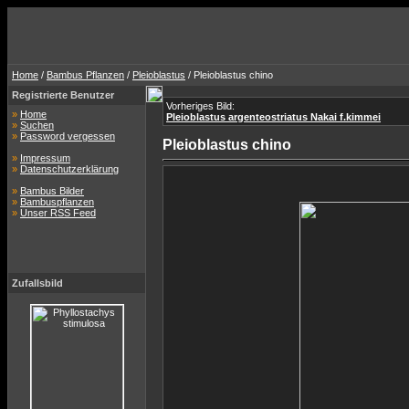
Home
/
Bambus Pflanzen
/
Pleioblastus
/ Pleioblastus chino
Registrierte Benutzer
Vorheriges Bild:
»
Home
Pleioblastus argenteostriatus Nakai f.kimmei
»
Suchen
»
Password vergessen
Pleioblastus chino
»
Impressum
»
Datenschutzerklärung
»
Bambus Bilder
»
Bambuspflanzen
»
Unser RSS Feed
Zufallsbild