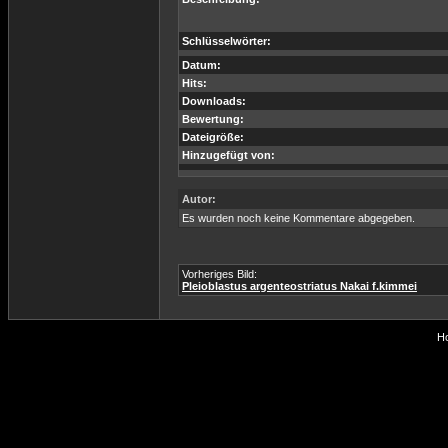
Schlüsselwörter:
Datum:
Hits:
Downloads:
Bewertung:
Dateigröße:
Hinzugefügt von:
Autor:
Es wurden noch keine Kommentare abgegeben.
Vorheriges Bild:
Pleioblastus argenteostriatus Nakai f.kimmei
Ho