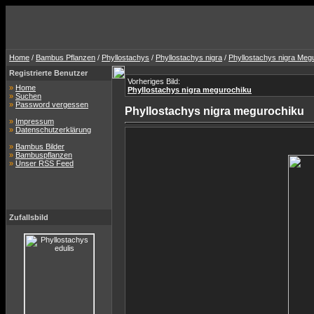
Home
/
Bambus Pflanzen
/
Phyllostachys
/
Phyllostachys nigra
/
Phyllostachys nigra Meg
Registrierte Benutzer
Vorheriges Bild:
»
Home
Phyllostachys nigra megurochiku
»
Suchen
»
Password vergessen
Phyllostachys nigra megurochiku
»
Impressum
»
Datenschutzerklärung
»
Bambus Bilder
»
Bambuspflanzen
»
Unser RSS Feed
Zufallsbild