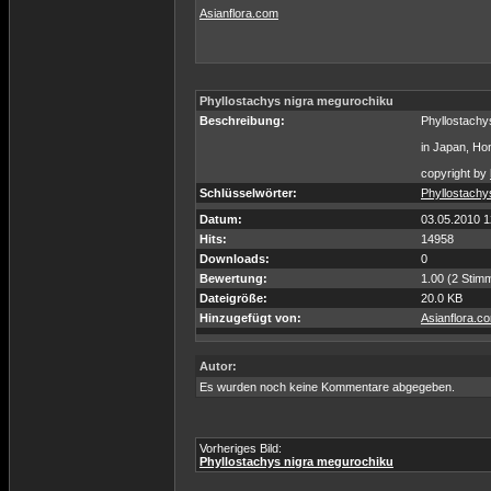
Asianflora.com
Phyllostachys nigra megurochiku
Beschreibung:
Phyllostachy
in Japan, Hon
copyright by
Schlüsselwörter:
Phyllostachy
Datum:
03.05.2010 1
Hits:
14958
Downloads:
0
Bewertung:
1.00 (2 Stim
Dateigröße:
20.0 KB
Hinzugefügt von:
Asianflora.c
Autor:
Es wurden noch keine Kommentare abgegeben.
Vorheriges Bild:
Phyllostachys nigra megurochiku