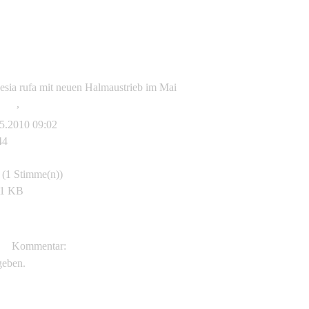
esia rufa mit neuen Halmaustrieb im Mai
esia
,
rufa
5.2010 09:02
44
 (1 Stimme(n))
.1 KB
bus-Koeln.de
Kommentar:
geben.