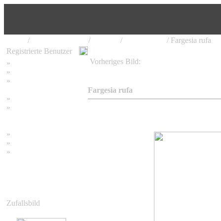
Home
/
Bambus Pflanzen
/
Fargesia
/
Fargesia rufa
/ Fargesia rufa
Registrierte Benutzer
Vorheriges Bild:
»
Home
Fargesia rufa
»
Suchen
»
Password vergessen
Fargesia rufa
»
Impressum
»
Datenschutzerklärung
»
Bambus Bilder
»
Bambuspflanzen
»
Unser RSS Feed
Zufallsbild