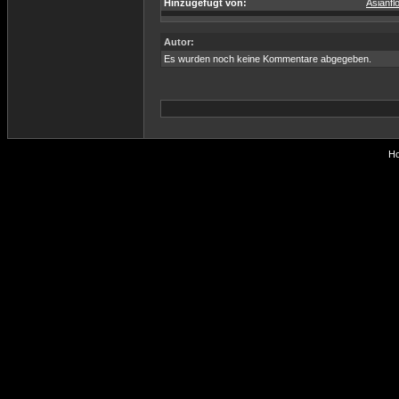
Hinzugefügt von:
Asianfl
Autor:
Es wurden noch keine Kommentare abgegeben.
Ho