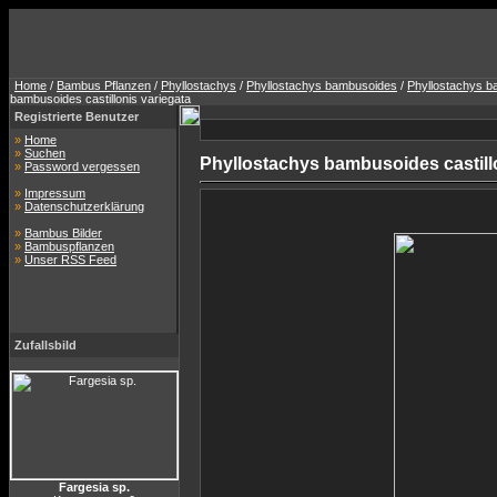
Home
/
Bambus Pflanzen
/
Phyllostachys
/
Phyllostachys bambusoides
/
Phyllostachys ba
bambusoides castillonis variegata
Registrierte Benutzer
»
Home
»
Suchen
Phyllostachys bambusoides castill
»
Password vergessen
»
Impressum
»
Datenschutzerklärung
»
Bambus Bilder
»
Bambuspflanzen
»
Unser RSS Feed
Zufallsbild
Fargesia sp.