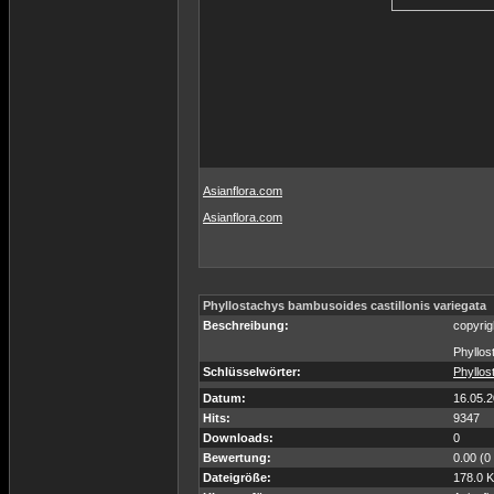
Asianflora.com
Asianflora.com
Phyllostachys bambusoides castillonis variegata
Beschreibung:
copyrig
Phyllos
Schlüsselwörter:
Phyllos
Datum:
16.05.2
Hits:
9347
Downloads:
0
Bewertung:
0.00 (0
Dateigröße:
178.0 