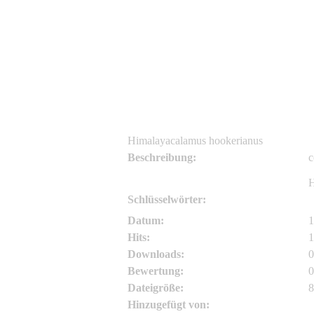
Asianflora.com
Asianflora.com
Himalayacalamus hookerianus
Beschreibung:
c
H
Schlüsselwörter:
H
Datum:
1
Hits:
1
Downloads:
0
Bewertung:
0
Dateigröße:
8
Hinzugefügt von:
A