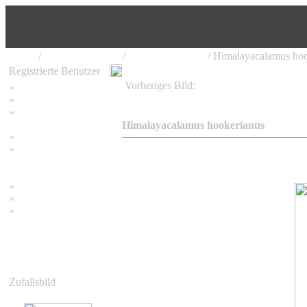
Home
/
Bambus Pflanzen
/
Himalayacalamus
/ Himalayacalamus hoo
Registrierte Benutzer
Vorheriges Bild:
»
Home
Himalayacalamus hookerianus
»
Suchen
»
Password vergessen
Himalayacalamus hookerianus
»
Impressum
»
Datenschutzerklärung
»
Bambus Bilder
»
Bambuspflanzen
»
Unser RSS Feed
Zufallsbild