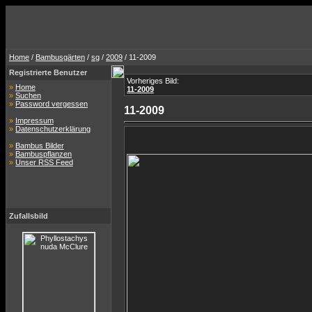
Home
/
Bambusgärten
/
sg
/
2009
/ 11-2009
Registrierte Benutzer
Vorheriges Bild:
»
Home
11-2009
»
Suchen
»
Password vergessen
11-2009
»
Impressum
»
Datenschutzerklärung
»
Bambus Bilder
»
Bambuspflanzen
»
Unser RSS Feed
Zufallsbild