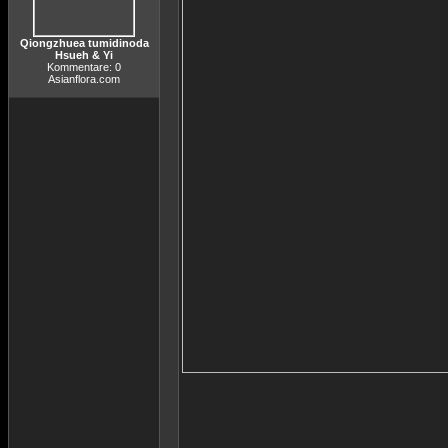
Qiongzhuea tumidinoda
Hsueh & Yi
Kommentare: 0
Asianflora.com