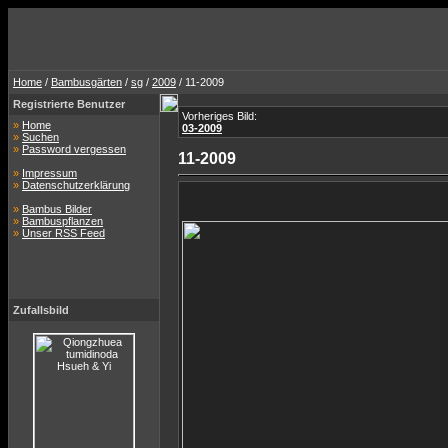
Home
/
Bambusgärten
/
sg
/
2009
/ 11-2009
Registrierte Benutzer
Vorheriges Bild:
»
Home
03-2009
»
Suchen
»
Password vergessen
11-2009
»
Impressum
»
Datenschutzerklärung
»
Bambus Bilder
»
Bambuspflanzen
»
Unser RSS Feed
Zufallsbild