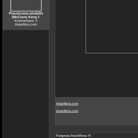
Pseudosasa amabilis
(McClure) Keng f.
Kommentare: 0
Asianflora.com
Asianflora.com
Asianflora.com
Fargesia fractiflexa Yi