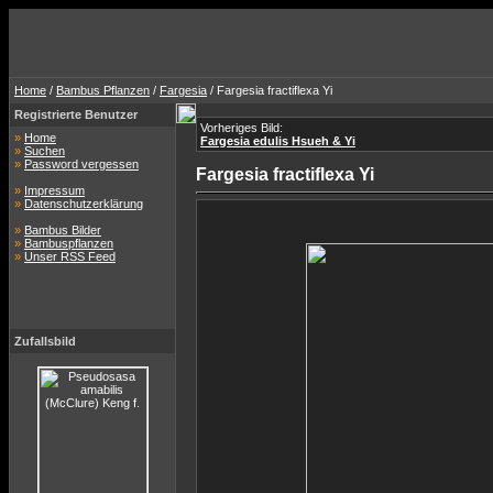
Home
/
Bambus Pflanzen
/
Fargesia
/ Fargesia fractiflexa Yi
Registrierte Benutzer
Vorheriges Bild:
»
Home
Fargesia edulis Hsueh & Yi
»
Suchen
»
Password vergessen
Fargesia fractiflexa Yi
»
Impressum
»
Datenschutzerklärung
»
Bambus Bilder
»
Bambuspflanzen
»
Unser RSS Feed
Zufallsbild