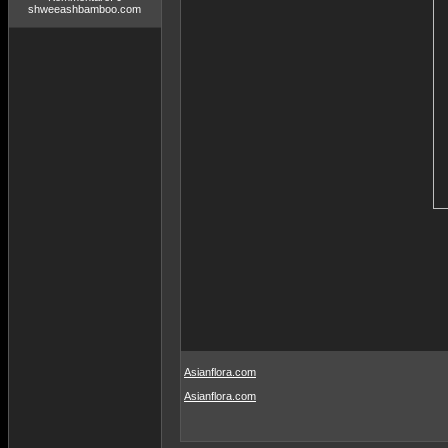
shweeashbamboo.com
Asianflora.com
Asianflora.com