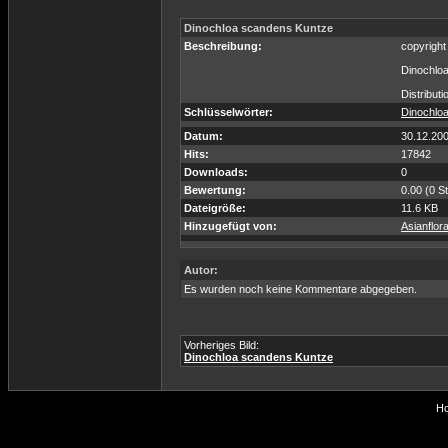
Dinochloa scandens Kuntze
Beschreibung:
copyrigh
Dinochlo
Distributi
Schlüsselwörter:
Dinochlo
Datum:
30.12.20
Hits:
17842
Downloads:
0
Bewertung:
0.00 (0 S
Dateigröße:
11.6 KB
Hinzugefügt von:
Asianflor
Autor:
Es wurden noch keine Kommentare abgegeben.
Vorheriges Bild:
Dinochloa scandens Kuntze
Ho