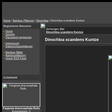
Home
/
Bambus Pflanzen
/
Dinochloa
/ Dinochloa scandens Kuntze
Registrierte Benutzer
Vorheriges Bild:
»
Home
Dinochloa scandens Kuntze
»
Suchen
»
Password vergessen
Dinochloa scandens Kuntze
»
Impressum
»
Datenschutzerklärung
»
Bambus Bilder
»
Bambuspflanzen
»
Unser RSS Feed
Zufallsbild
Fargesia dracocephala Rufa
Kommentare: 0