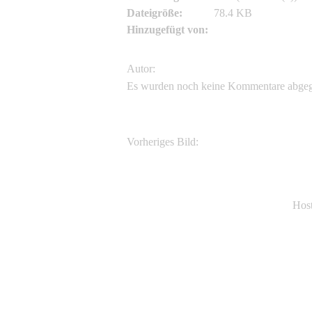
Dateigröße:
78.4 KB
Hinzugefügt von:
Asianflora.com
Autor:
Es wurden noch keine Kommentare abge
Vorheriges Bild:
Dendrocalamus asper (Schult. f.) Back
Hos