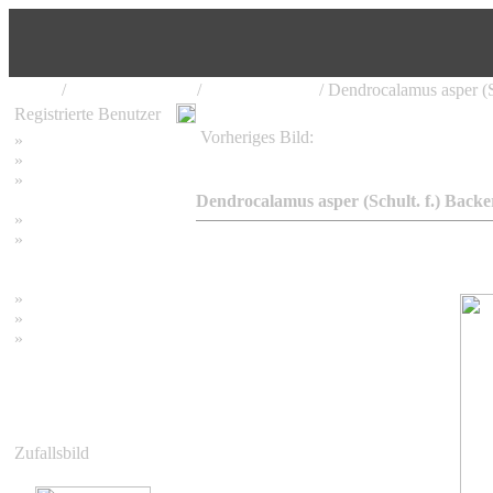
Home
/
Bambus Pflanzen
/
Dendrocalamus
/ Dendrocalamus asper (S
Registrierte Benutzer
Vorheriges Bild:
»
Home
Dendrocalamus asper (Schult. f.) Back
»
Suchen
»
Password vergessen
Dendrocalamus asper (Schult. f.) Backe
»
Impressum
»
Datenschutzerklärung
»
Bambus Bilder
»
Bambuspflanzen
»
Unser RSS Feed
Zufallsbild