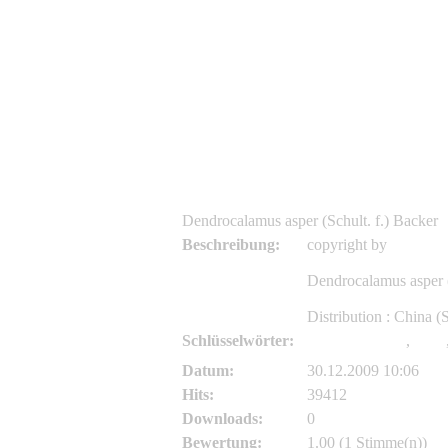
Asianflora.com
Asianflora.com
Dendrocalamus asper (Schult. f.) Backer
Beschreibung:
copyright by
http://w
Dendrocalamus asper (
Distribution : China (
Schlüsselwörter:
Dendrocalamus
,
asper
Datum:
30.12.2009 10:06
Hits:
39412
Downloads:
0
Bewertung:
1.00 (1 Stimme(n))